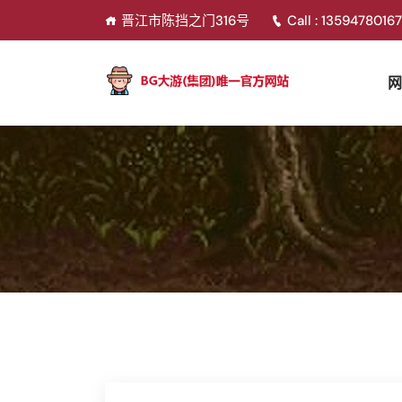
晋江市陈挡之门316号
Call : 1359478016
网