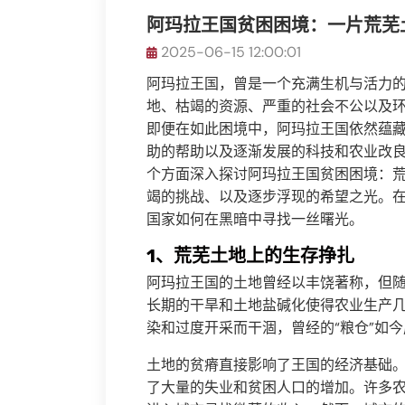
阿玛拉王国贫困困境：一片荒芜
2025-06-15 12:00:01
阿玛拉王国，曾是一个充满生机与活力
地、枯竭的资源、严重的社会不公以及
即便在如此困境中，阿玛拉王国依然蕴
助的帮助以及逐渐发展的科技和农业改
个方面深入探讨阿玛拉王国贫困困境：
竭的挑战、以及逐步浮现的希望之光。
国家如何在黑暗中寻找一丝曙光。
1、荒芜土地上的生存挣扎
阿玛拉王国的土地曾经以丰饶著称，但
长期的干旱和土地盐碱化使得农业生产
染和过度开采而干涸，曾经的“粮仓”如
土地的贫瘠直接影响了王国的经济基础
了大量的失业和贫困人口的增加。许多