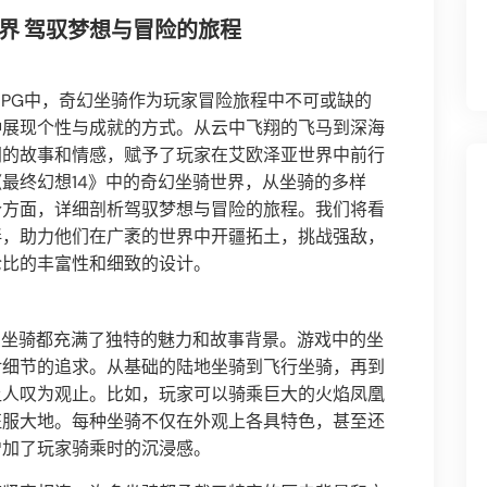
界 驾驭梦想与冒险的旅程
RPG中，奇幻坐骑作为玩家冒险旅程中不可或缺的
种展现个性与成就的方式。从云中飞翔的飞马到深海
同的故事和情感，赋予了玩家在艾欧泽亚世界中前行
最终幻想14》中的奇幻坐骑世界，从坐骑的多样
个方面，详细剖析驾驭梦想与冒险的旅程。我们将看
伴，助力他们在广袤的世界中开疆拓土，挑战强敌，
伦比的丰富性和细致的设计。
匹坐骑都充满了独特的魅力和故事背景。游戏中的坐
对细节的追求。从基础的陆地坐骑到飞行坐骑，再到
让人叹为观止。比如，玩家可以骑乘巨大的火焰凤凰
征服大地。每种坐骑不仅在外观上各具特色，甚至还
增加了玩家骑乘时的沉浸感。