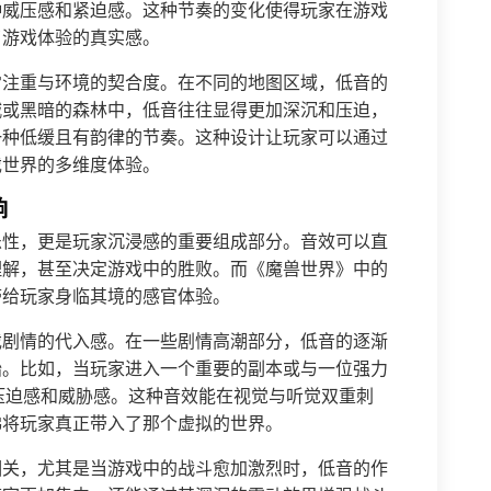
种威压感和紧迫感。这种节奏的变化使得玩家在游戏
了游戏体验的真实感。
常注重与环境的契合度。在不同的地图区域，低音的
城或黑暗的森林中，低音往往显得更加深沉和压迫，
一种低缓且有韵律的节奏。这种设计让玩家可以通过
戏世界的多维度体验。
响
乐性，更是玩家沉浸感的重要组成部分。音效可以直
理解，甚至决定游戏中的胜败。而《魔兽世界》中的
带给玩家身临其境的感官体验。
戏剧情的代入感。在一些剧情高潮部分，低音的逐渐
始。比如，当玩家进入一个重要的副本或与一位强力
种压迫感和威胁感。这种音效能在视觉与听觉双重刺
佛将玩家真正带入了那个虚拟的世界。
相关，尤其是当游戏中的战斗愈加激烈时，低音的作