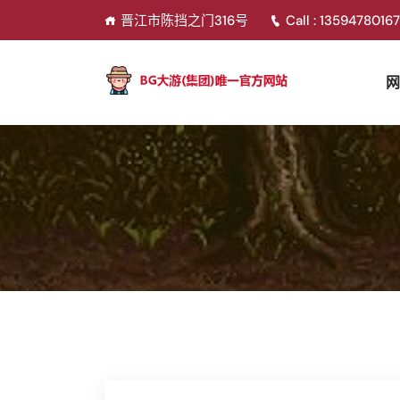
晋江市陈挡之门316号
Call : 1359478016
网