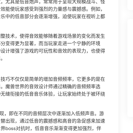
效，尤其是低音炮声，常常用于呈现大规模战斗、怪
音效能使玩家感受到强烈的力量感与震撼感。例如，
音乐中的低音部分会逐渐增强，迫使玩家在视听上都
调整技术，使得音效能够随着游戏场景的变化而发生
部分变得更为显著，而当玩家走进一个宁静的环境
的设计增强了游戏的可玩性和音效的表现力，也使得
用。
用技巧不仅仅是简单的增加音频频率，它更多的是在
用。魔兽世界的音效设计师通过精确的音频频率选
种无缝衔接的低音音乐体验，让玩家始终处于被环绕
实现，即在不同的音频层次中逐渐加入低频声音。游
交替出现，通过低音的震撼感和高音的急促感来加速
界boss对抗时，低音音乐渐渐变得更加强烈，伴